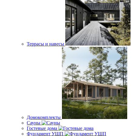
Террасы и навесы
Домокомплекты
Сауны
Гостевые дома
Фундамент УШП